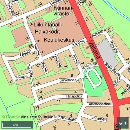
Aineistot: © Kittilän kunta
1
200 m